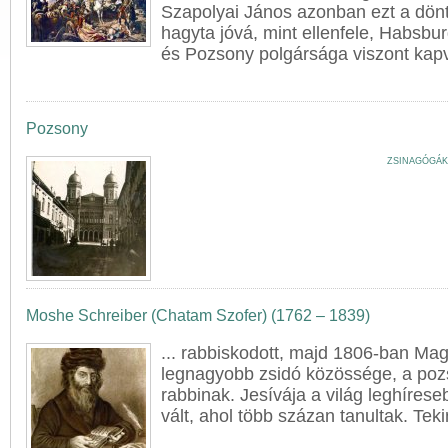
Szapolyai János azonban ezt a dö
hagyta jóvá, mint ellenfele, Habsbu
és
Pozsony
polgársága viszont kapva
Pozsony
ZSINAGÓGÁK
Moshe Schreiber (Chatam Szofer) (1762 – 1839)
... rabbiskodott, majd 1806-ban Ma
legnagyobb zsidó közössége, a
poz
rabbinak. Jesívája a világ leghíres
vált, ahol több százan tanultak. Tekint