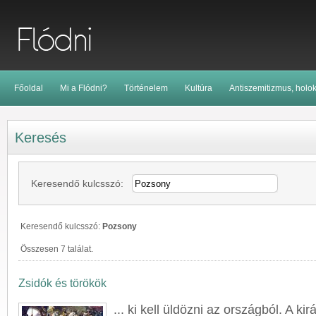
Főoldal
Mi a Flódni?
Történelem
Kultúra
Antiszemitizmus, holo
Keresés
Keresendő kulcsszó:
Keresendő kulcsszó:
Pozsony
Összesen 7 találat.
Zsidók és törökök
... ki kell üldözni az országból. A kir