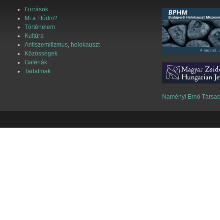
Források
Mi a Flódni?
Történelem
Kultúra
Antiszemitizmus, holokauszt
Közösségek
Galériák
Tartalmak
Naményi Ernő Társa