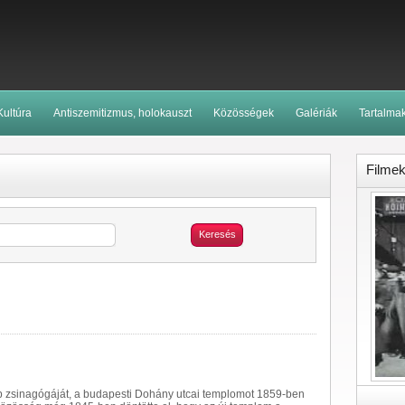
Kultúra
Antiszemitizmus, holokauszt
Közösségek
Galériák
Tartalma
Filme
Keresés
 zsinagógáját, a budapesti Dohány utcai templomot 1859-ben