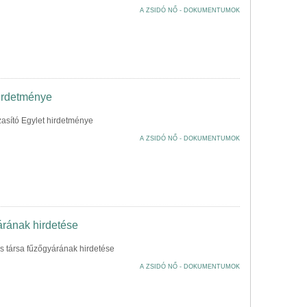
A ZSIDÓ NŐ - DOKUMENTUMOK
hirdetménye
asító Egylet hirdetménye
A ZSIDÓ NŐ - DOKUMENTUMOK
árának hirdetése
 társa fűzőgyárának hirdetése
A ZSIDÓ NŐ - DOKUMENTUMOK