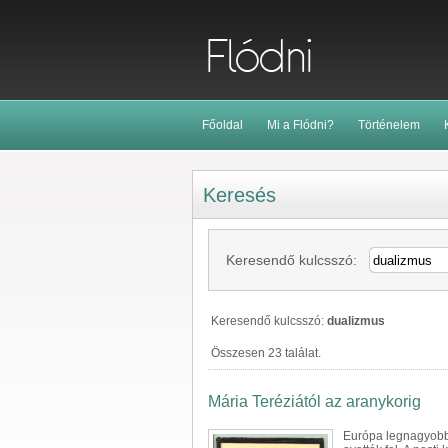
Főoldal
Mi a Flódni?
Történelem
Keresés
Keresendő kulcsszó:
Keresendő kulcsszó:
dualizmus
Összesen 23 találat.
Mária Teréziától az aranykorig
Európa legnagyobb