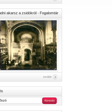
udni akarsz a zsidókról - Fogalomtár
tovább
és