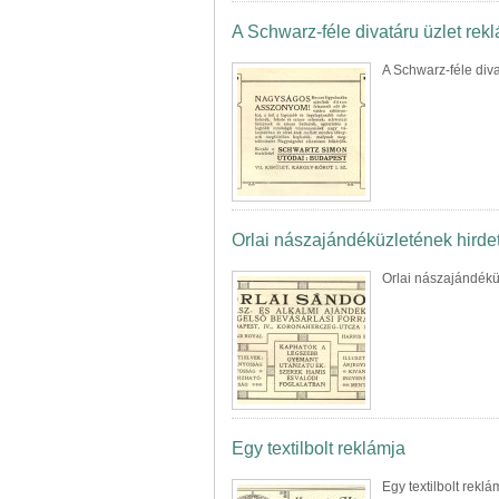
A Schwarz-féle divatáru üzlet rek
A Schwarz-féle diva
Orlai nászajándéküzletének hirde
Orlai nászajándékü
Egy textilbolt reklámja
Egy textilbolt reklá