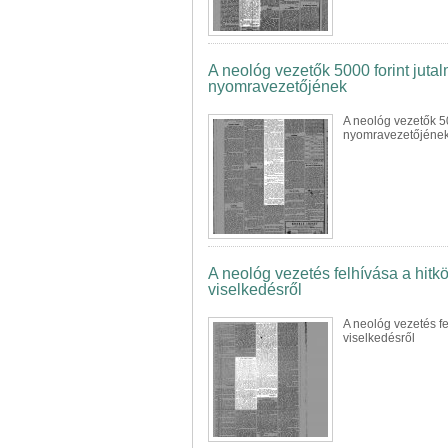
A neológ vezetők 5000 forint jutalm
nyomravezetőjének
A neológ vezetők 500
nyomravezetőjéne
A neológ vezetés felhívása a hitk
viselkedésről
A neológ vezetés f
viselkedésről