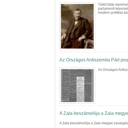
Túlélt több merény
parlamenti képvisel
modern politikai pá
Az Országos Antiszemita Párt pr
Az Országos Antisz
A Zala beszámolója a Zala megye
A Zala beszámolója a Zala megyei zavargás