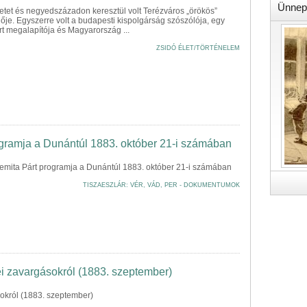
Ünnep
letet és negyedszázadon keresztül volt Terézváros „örökös”
ője. Egyszerre volt a budapesti kispolgárság szószólója, egy
rt megalapítója és Magyarország ...
ZSIDÓ ÉLET/TÖRTÉNELEM
ogramja a Dunántúl 1883. október 21-i számában
emita Párt programja a Dunántúl 1883. október 21-i számában
TISZAESZLÁR: VÉR, VÁD, PER - DOKUMENTUMOK
i zavargásokról (1883. szeptember)
okról (1883. szeptember)