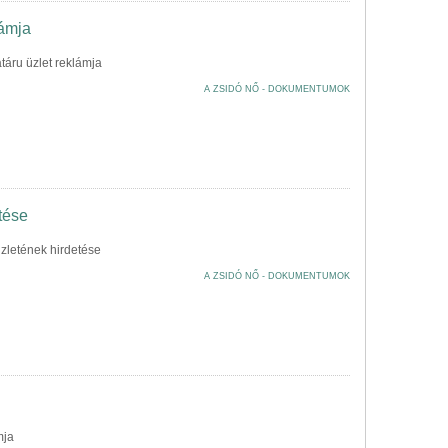
lámja
táru üzlet reklámja
A ZSIDÓ NŐ - DOKUMENTUMOK
tése
zletének hirdetése
A ZSIDÓ NŐ - DOKUMENTUMOK
mja