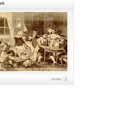
ek
tovább