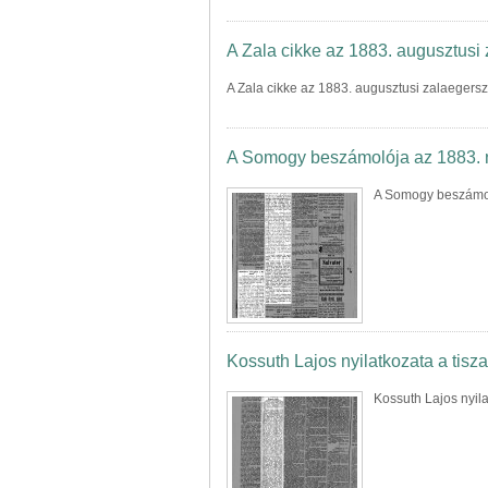
A Zala cikke az 1883. augusztusi
A Zala cikke az 1883. augusztusi zalaegers
A Somogy beszámolója az 1883. ny
A Somogy beszámoló
Kossuth Lajos nyilatkozata a tisz
Kossuth Lajos nyila