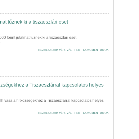
at tűznek ki a tiszaeszlári eset
0 forint jutalmat tűznek ki a tiszaeszlári eset
k
TISZAESZLÁR: VÉR, VÁD, PER - DOKUMENTUMOK
özségekhez a Tiszaeszlárral kapcsolatos helyes
elhívása a hitközségekhez a Tiszaeszlárral kapcsolatos helyes
TISZAESZLÁR: VÉR, VÁD, PER - DOKUMENTUMOK