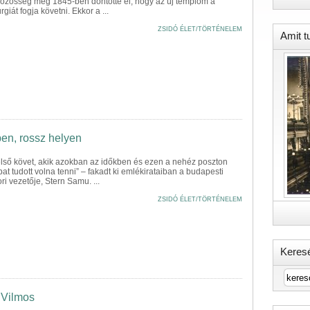
i közösség még 1845-ben döntötte el, hogy az új templom a
rgiát fogja követni. Ekkor a ...
ZSIDÓ ÉLET/TÖRTÉNELEM
Amit t
ben, rossz helyen
első követ, akik azokban az időkben és ezen a nehéz poszton
bat tudott volna tenni” – fakadt ki emlékirataiban a budapesti
i vezetője, Stern Samu. ...
ZSIDÓ ÉLET/TÖRTÉNELEM
Keres
 Vilmos