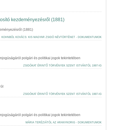
rosító kezdeményezésről (1881)
deményezésről (1881)
KOHNBÓL KOVÁCS: KIS MAGYAR ZSIDÓ NÉVTÖRTÉNET - DOKUMENTUMOK
enjogúságáról polgári és politikai jogok tekintetében
ZSIDÓKAT ÉRINTŐ TÖRVÉNYEK SZENT ISTVÁNTÓL 1997-IG
ról
ZSIDÓKAT ÉRINTŐ TÖRVÉNYEK SZENT ISTVÁNTÓL 1997-IG
enjogúságáról polgári és politikai jogok tekintetében
MÁRIA TERÉZIÁTÓL AZ ARANYKORIG - DOKUMENTUMOK