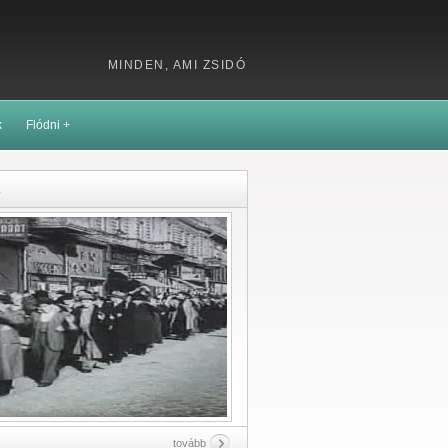
MINDEN, AMI ZSIDÓ
k
Flódni +
k
tovább