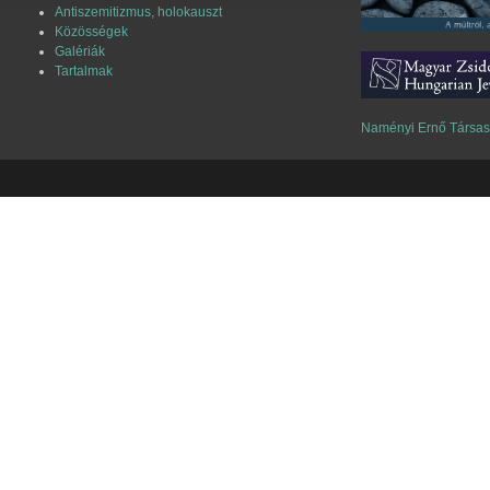
Antiszemitizmus, holokauszt
Közösségek
Galériák
Tartalmak
Naményi Ernő Társa