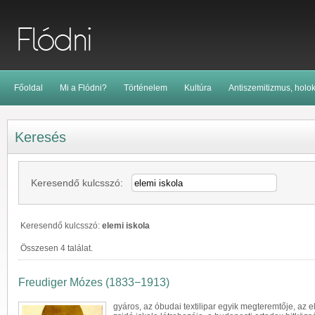
Főoldal
Mi a Flódni?
Történelem
Kultúra
Antiszemitizmus, holo
Keresés
Keresendő kulcsszó:
Keresendő kulcsszó:
elemi iskola
Összesen 4 találat.
Freudiger Mózes (1833−1913)
gyáros, az óbudai textilipar egyik megteremtője, az 