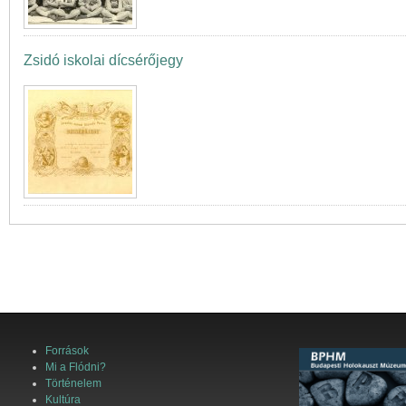
Zsidó iskolai dícsérőjegy
Források
Mi a Flódni?
Történelem
Kultúra