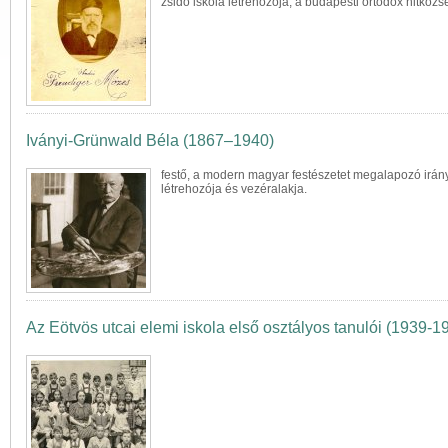
zsidó
iskola
létrehozója, a budapesti ortodox hitközsé
Iványi-Grünwald Béla (1867–1940)
festő, a modern magyar festészetet megalapozó irán
létrehozója és vezéralakja.
Az Eötvös utcai elemi iskola első osztályos tanulói (1939-1