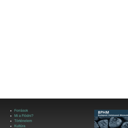
Források
Mi a Flódni?
Történelem
Kultúra