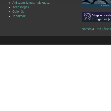
Antiszemitizmus, holokauszt
Közösségek
Galériák
Tartalmak
Naményi Ernő Társa