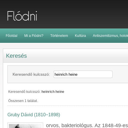
Főoldal
Mi a Flódni?
Történelem
Kultúra
Antiszemitizmus, holo
Keresés
Keresendő kulcsszó:
Keresendő kulcsszó:
heinrich heine
Összesen 1 találat.
Gruby Dávid (1810−1898)
orvos, bakteriológus. Az 1848-49-e