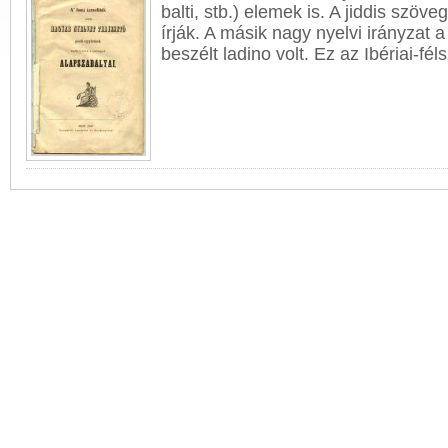
balti, stb.) elemek is. A jiddis szöv
írják. A másik nagy nyelvi irányzat a
beszélt
ladino
volt. Ez az Ibériai-féls