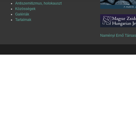
Antiszemitizmus, holokauszt
Közösségek
Galériák
Tartalmak
Naményi Ernő Társa