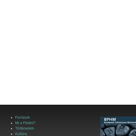
Források
Mi a Flódni?
Történelem
Kultúra