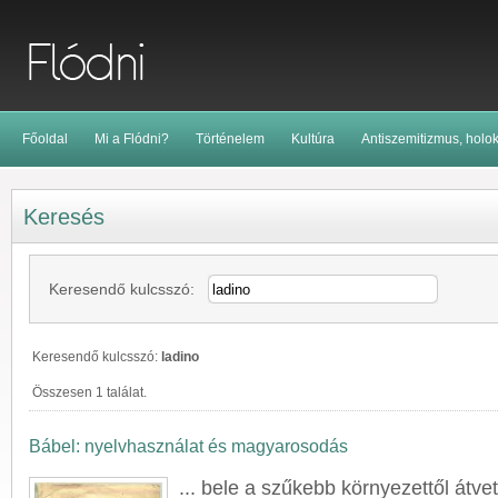
Főoldal
Mi a Flódni?
Történelem
Kultúra
Antiszemitizmus, holo
Keresés
Keresendő kulcsszó:
Keresendő kulcsszó:
ladino
Összesen 1 találat.
Bábel: nyelvhasználat és magyarosodás
... bele a szűkebb környezettől átvet