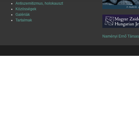
Antiszemitizmus, holokauszt
Közösségek
Galériák
Tartalmak
Naményi Ernő Társa