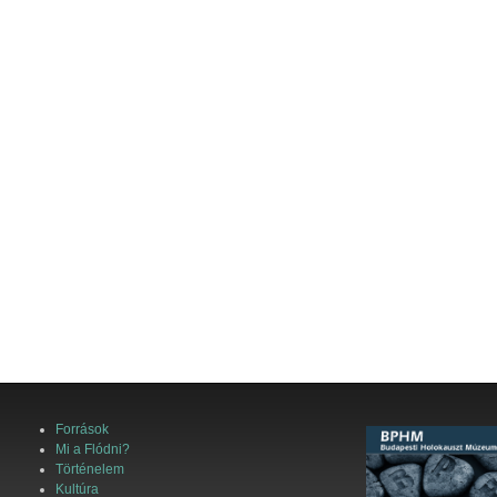
Források
Mi a Flódni?
Történelem
Kultúra