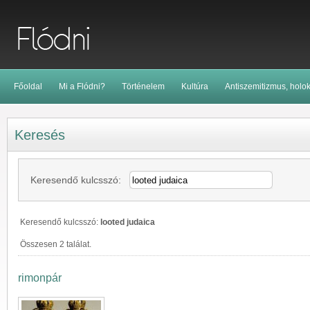
Főoldal
Mi a Flódni?
Történelem
Kultúra
Antiszemitizmus, holo
Keresés
Keresendő kulcsszó:
Keresendő kulcsszó:
looted judaica
Összesen 2 találat.
rimonpár