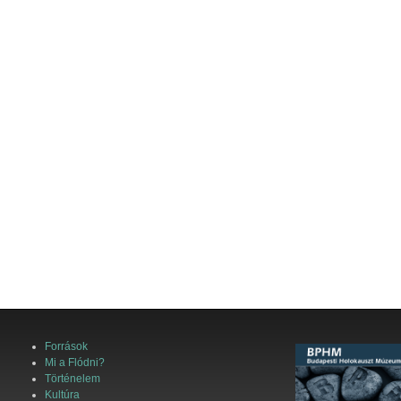
Források
Mi a Flódni?
Történelem
Kultúra