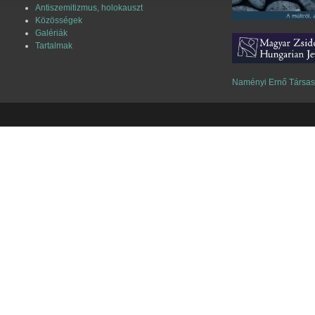
Antiszemitizmus, holokauszt
Közösségek
Galériák
Tartalmak
Naményi Ernő Társa