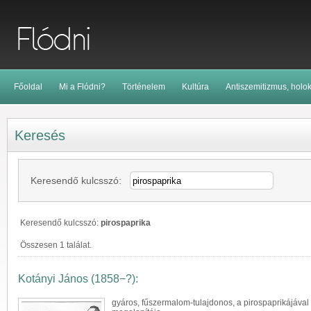
Főoldal
Mi a Flódni?
Történelem
Kultúra
Antiszemitizmus, holo
Keresés
Keresendő kulcsszó:
Keresendő kulcsszó:
pirospaprika
Összesen 1 találat.
Kotányi János (1858−?):
gyáros, fűszermalom-tulajdonos, a pirospaprikájával 